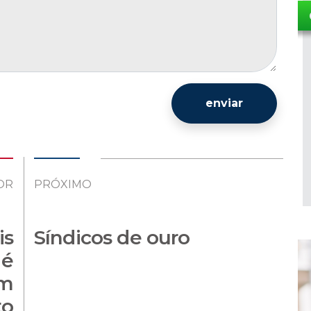
enviar
OR
PRÓXIMO
is
Síndicos de ouro
 é
em
to