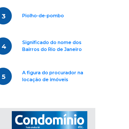
3
Piolho-de-pombo
Significado do nome dos
4
Bairros do Rio de Janeiro
A figura do procurador na
5
locação de imóveis