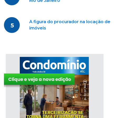
Rio de Janeiro
A figura do procurador na locação de
5
imóveis