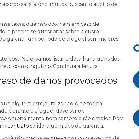
m acordo satisfatório, muitos buscam o auxílio de
umas taxas, que não ocorriam em caso de
do, é preciso se questionar sobre o custo-
 de garantir um período de aluguel sem maiores
O
te post. Nele, vamos listar e detalhar alguns dos
ireto com o inquilino. Continue a leitura!
caso de danos provocados
 que alguém esteja utilizando-o de forma
ado durante o aluguel deve ser de
 esse entendimento nem sempre é tão simples. Para
 um
contrato
sólido, algum tipo de garantia.
 você não precisa se preocupar com esse tipo de