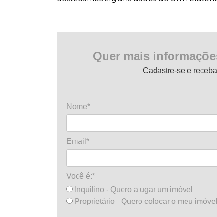
Quer mais informaçõe
Cadastre-se e receba
Nome*
Email*
Você é:*
Inquilino - Quero alugar um imóvel
Proprietário - Quero colocar o meu imóvel