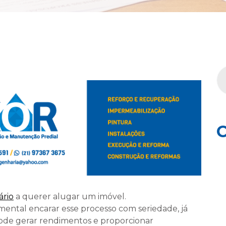
C
ário
a querer alugar um imóvel.
ntal encarar esse processo com seriedade, já
de gerar rendimentos e proporcionar