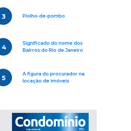
3
Piolho-de-pombo
Significado do nome dos
4
Bairros do Rio de Janeiro
A figura do procurador na
5
locação de imóveis