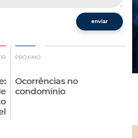
enviar
OR
PRÓXIMO
e:
Ocorrências no
de
condomínio
ão
el